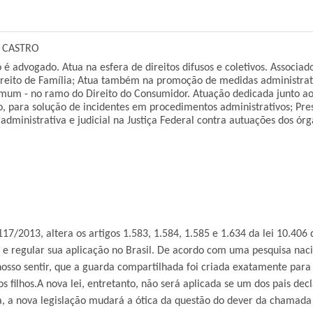
E CASTRO
o é advogado. Atua na esfera de direitos difusos e coletivos. Associad
Direito de Família; Atua também na promoção de medidas administrativ
omum - no ramo do Direito do Consumidor. Atuação dedicada junto ao
o, para solução de incidentes em procedimentos administrativos; Pres
administrativa e judicial na Justiça Federal contra autuações dos ór
/2013, altera os artigos 1.583, 1.584, 1.585 e 1.634 da lei 10.406 
 e regular sua aplicação no Brasil. De acordo com uma pesquisa naci
nosso sentir, que a guarda compartilhada foi criada exatamente para
s filhos.A nova lei, entretanto, não será aplicada se um dos pais dec
a, a nova legislação mudará a ótica da questão do dever da chamada