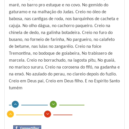
maré, no barro pro estuque e no covo. No gemido do
gaturamo e na malhação do Judas. Creio no óleo de
babosa, nas cantigas de roda, nos barquinhos de cacheta e
cajuja. No olho dágua, no cachorro paqueiro. Creio na
chinela de dedo, na galinha botadeira. Creio no furo do
busano, no forneio de farinha, No pargueiro, no calafeto
de betume, nas lulas no zangarêio. Creio na foice
Tremontina, no bodoque de goiabeira, No trabissero de
marcela. Creio no borrachudo, na lagosta pitu, No guaiá,
no marisco sururu. Creio na corosena do fifó, na gadanha e
na enxó. No azulado do perau, no clareio depois do fuzilo.
Creio em Deus pai, Creio em Deus filho. E no Espírito Santo
tumém