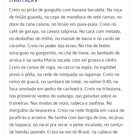
Credo Caiçara
Creio no pirão de gonguito com banana bacubita. Na roça
de feijão guandu, na cepa de mandioca de sete ramas, no
doce da cana caiana, no limão em puxa-puxa. Creio no
café de garapa, na cavala salpresa. No cará com melado,
no desbulhar do milho, no manuê de bacia e no cardo de
caranha. Creio no poder das ervas: No chá de boldo
amargoso no gorgomilo, no chá de losna, no banhado de
arnica e na santa Maria socada com sal grosso e cânfo.
Creio na canoa de voga, no cerco na espia, no espinhel
preso à pôita, na rede de minjuada no lagamar. Creio no
remo de guacá, no samburá de imbé, no náilon 0.40, na
faca amolada em pedra de cachoeira. Creio na tribuzana,
nos primeiros ventos do sudunga, nas gaivotas sobre as
traineiras. Nas modas de viola, rabeca e sanfona. No
mergulho da tesoureira. Creio na rede tingida em casca de
jacatirão e aroeira. Na tainha com barriga de ova, no jirau
de taquara, no varal pra secar o peixe escalado, no caniço
de bambu japonês. Creio na voz do Brasil, na cabeça de