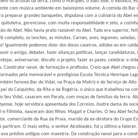
mbém os artistas da terra, como o Marques, o João José, o Vallasco, 
ente com música ambiente em baixíssimo volume. A comida do Bar d
ra preparar grandes banquetes, disputava com a culinária do Abel em
 quituteira, gerenciava, com muita responsabilidade e zelo, a cozi
o do Abel. Não havia prato razoável no Abel. Tudo era superior, fei
é completo, os lanches, as minutas. Carnes, aves, legumes, saladas, m
s! Igualmente podemos dizer dos doces caseiros, sólidos ou em calda
uvir o amigo, debater, fazer alianças políticas, lançar candidaturas, 
stejar, aniversariar, discutir o projeto, fazer as pazes, celebrar a vid
os. Construtor naval, de formação e profissão. Creio que Abel chego
 formados pela memorável e prestigiosa Escola Técnica Henrique Lage:
ambém famoso Bar do Vidal, na Praça da Matriz e do Serviço de Alto
pai do Caiquinho, da Rita e da Rogéria, o único que trabalhou na con
 Seu Vidal, casaram em Paraty, com moças de famílias da terra. Abel
atyense, hoje servidora aposentada dos Correios, ilustre dama da soci
el e Filhinha, nasceram dois filhos: Magali e Charles. O Seu Abel fe
or, comerciante da Rua da Praia, marido da ex-diretora do Grupo Esc
já partiram. O mais velho, o senhor Alcebíades, foi o último a falece
aurava prédios antigos com maestria. Da construção naval para a const