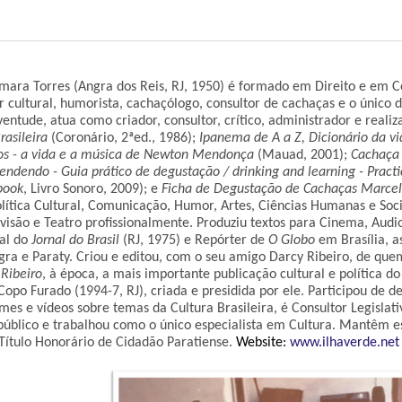
mara Torres
(Angra dos Reis, RJ, 1950) é formado em Direito e em Co
tor cultural, humorista, cachaçólogo, consultor de cachaças e o único
ntude, atua como criador, consultor, crítico, administrador e realiz
rasileira
(Coronário, 2ªed., 1986);
Ipanema de A a Z, Dicionário da 
os - a vida e a música de Newton Mendonça
(Mauad, 2001);
Cachaça 
ndendo - Guia prático de degustação / drinking and learning - Practi
book
, Livro Sonoro, 2009); e
Ficha de Degustação de Cachaças Marc
olítica Cultural, Comunicação, Humor, Artes, Ciências Humanas e Socia
levisão e Teatro profissionalmente. Produziu textos para Cinema, Aud
ial do
Jornal do Brasil
(RJ, 1975) e Repórter de
O Globo
em Brasília, 
Angra e Paraty. Criou e editou, com o seu amigo Darcy Ribeiro, de que
 Ribeiro
, à época, a mais importante publicação cultural e política do
Copo Furado (1994-7, RJ), criada e presidida por ele. Participou de 
lmes e vídeos sobre temas da Cultura Brasileira, é Consultor Legisla
público e trabalhou como o único especialista em Cultura. Mantêm esc
 Título Honorário de Cidadão Paratiense.
Website:
www.ilhaverde.net