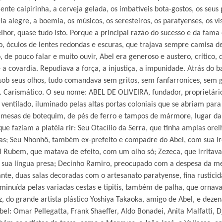
lente caipirinha, a cerveja gelada, os imbatíveis bota-gostos, os se
a alegre, a boemia, os músicos, os seresteiros, os paratyenses, os visi
lhor, quase tudo isto. Porque a principal razão do sucesso e da fam
co, óculos de lentes redondas e escuras, que trajava sempre camisa d
creto, de pouco falar e muito ouvir, Abel era generoso e austero, crí
 a covardia. Repudiava a força, a injustiça, a impunidade. Atrás d
s sob seus olhos, tudo comandava sem gritos, sem fanfarronices, sem
to. Carismático. O seu nome: ABEL DE OLIVEIRA, fundador, proprietári
, ventilado, iluminado pelas altas portas coloniais que se abriam pa
s mesas de botequim, de pés de ferro e tampos de mármore, lugar da 
ue faziam a platéia rir: Seu Otacílio da Serra, que tinha amplas orelh
as; Seu Nhonhô, também ex-prefeito e compadre do Abel, com sua iro
 Rubem, que matava de efeito, com um olho só; Zezeca, que irritav
r, e sua língua presa; Decinho Ramiro, preocupado com a despesa da m
ante, duas salas decoradas com o artesanato paratyense, fina rustici
inuída pelas variadas cestas e tipitis, também de palha, que ornav
iz, do grande artista plástico Yoshiya Takaoka, amigo de Abel, e dezen
el: Omar Pellegatta, Frank Shaeffer, Aldo Bonadei, Anita Malfatti,