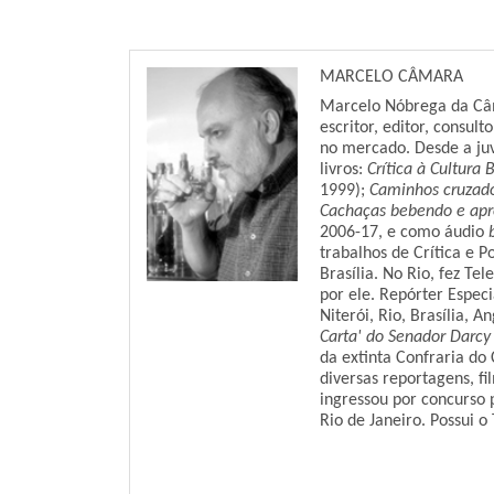
MARCELO CÂMARA
Marcelo Nóbrega da Câ
escritor, editor, consul
no mercado. Desde a juve
livros:
Crítica à Cultura B
1999);
Caminhos cruzad
Cachaças bebendo e apre
2006-17, e como áudio
trabalhos de Crítica e P
Brasília. No Rio, fez Te
por ele. Repórter Espec
Niterói, Rio, Brasília, 
Carta' do Senador Darcy
da extinta Confraria do 
diversas reportagens, fi
ingressou por concurso 
Rio de Janeiro. Possui o