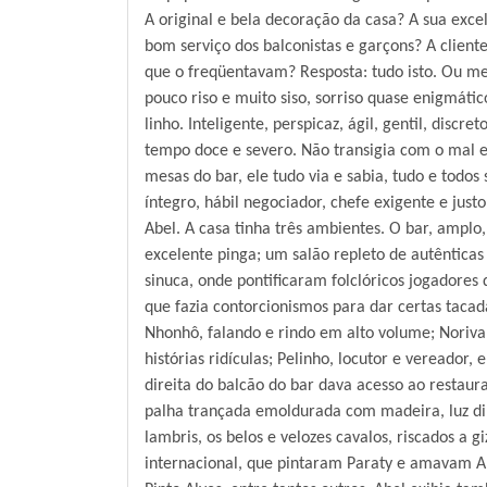
A original e bela decoração da casa? A sua exce
bom serviço dos balconistas e garçons? A clientel
que o freqüentavam? Resposta: tudo isto. Ou me
pouco riso e muito siso, sorriso quase enigmáti
linho. Inteligente, perspicaz, ágil, gentil, dis
tempo doce e severo. Não transigia com o mal e
mesas do bar, ele tudo via e sabia, tudo e todo
íntegro, hábil negociador, chefe exigente e jus
Abel. A casa tinha três ambientes. O bar, amplo
excelente pinga; um salão repleto de autêntica
sinuca, onde pontificaram folclóricos jogadores q
que fazia contorcionismos para dar certas tacad
Nhonhô, falando e rindo em alto volume; Norival
histórias ridículas; Pelinho, locutor e vereado
direita do balcão do bar dava acesso ao restaur
palha trançada emoldurada com madeira, luz dim
lambris, os belos e velozes cavalos, riscados a g
internacional, que pintaram Paraty e amavam Ab