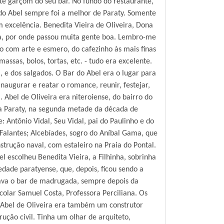
este garçom do seu bar. No fundo do restaurante,
o Abel sempre foi a melhor de Paraty. Somente
 excelência. Benedita Vieira de Oliveira, Dona
nha, por onde passou muita gente boa. Lembro-me
to com arte e esmero, do cafezinho às mais finas
assas, bolos, tortas, etc. - tudo era excelente.
, e dos salgados. O Bar do Abel era o lugar para
inaugurar e reatar o romance, reunir, festejar,
a. Abel de Oliveira era niteroiense, do bairro do
u a Paraty, na segunda metade da década de
 Antônio Vidal, Seu Vidal, pai do Paulinho e do
 Falantes; Alcebíades, sogro do Aníbal Gama, que
strução naval, com estaleiro na Praia do Pontal.
 escolheu Benedita Vieira, a Filhinha, sobrinha
edade paratyense, que, depois, ficou sendo a
chava o bar de madrugada, sempre depois da
olar Samuel Costa, Professora Perciliana. Os
r. Abel de Oliveira era também um construtor
rução civil. Tinha um olhar de arquiteto,