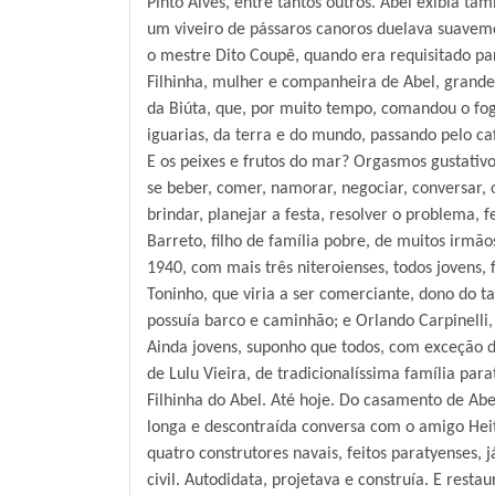
Pinto Alves, entre tantos outros. Abel exibia ta
um viveiro de pássaros canoros duelava suavem
o mestre Dito Coupê, quando era requisitado pa
Filhinha, mulher e companheira de Abel, grande
da Biúta, que, por muito tempo, comandou o fogã
iguarias, da terra e do mundo, passando pelo caf
E os peixes e frutos do mar? Orgasmos gustativo
se beber, comer, namorar, negociar, conversar, o
brindar, planejar a festa, resolver o problema, fe
Barreto, filho de família pobre, de muitos irmã
1940, com mais três niteroienses, todos jovens,
Toninho, que viria a ser comerciante, dono do t
possuía barco e caminhão; e Orlando Carpinelli, 
Ainda jovens, suponho que todos, com exceção do
de Lulu Vieira, de tradicionalíssima família par
Filhinha do Abel. Até hoje. Do casamento de Ab
longa e descontraída conversa com o amigo Heit
quatro construtores navais, feitos paratyenses, 
civil. Autodidata, projetava e construía. E rest