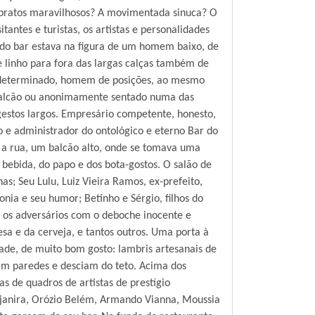
us pratos maravilhosos? A movimentada sinuca? O
tantes e turistas, os artistas e personalidades
a do bar estava na figura de um homem baixo, de
e linho para fora das largas calças também de
tico, determinado, homem de posições, ao mesmo
o balcão ou anonimamente sentado numa das
 gestos largos. Empresário competente, honesto,
o e administrador do ontológico e eterno Bar do
ra a rua, um balcão alto, onde se tomava uma
bebida, do papo e dos bota-gostos. O salão de
as; Seu Lulu, Luiz Vieira Ramos, ex-prefeito,
nia e seu humor; Betinho e Sérgio, filhos do
a os adversários com o deboche inocente e
esa e da cerveja, e tantos outros. Uma porta à
dade, de muito bom gosto: lambris artesanais de
am paredes e desciam do teto. Acima dos
as de quadros de artistas de prestígio
 Djanira, Orózio Belém, Armando Vianna, Moussia