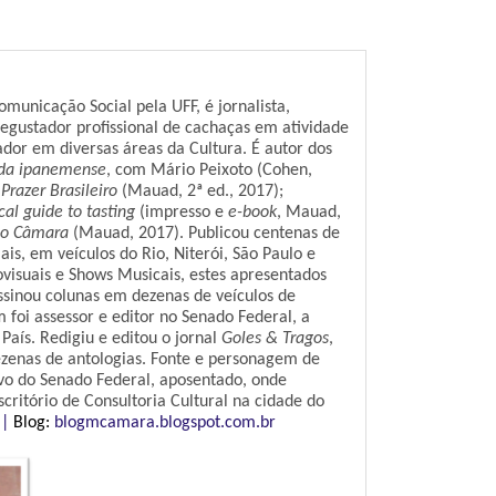
municação Social pela UFF, é jornalista,
 degustador profissional de cachaças em atividade
ador em diversas áreas da Cultura. É autor dos
vida ipanemense
, com Mário Peixoto (Cohen,
Prazer Brasileiro
(Mauad, 2ª ed., 2017);
cal guide to tasting
(impresso e
e-book
, Mauad,
elo Câmara
(Mauad, 2017). Publicou centenas de
is, em veículos do Rio, Niterói, São Paulo e
iovisuais e Shows Musicais, estes apresentados
assinou colunas em dezenas de veículos de
m foi assessor e editor no Senado Federal, a
 País. Redigiu e editou o jornal
Goles & Tragos
,
dezenas de antologias. Fonte e personagem de
tivo do Senado Federal, aposentado, onde
ritório de Consultoria Cultural na cidade do
 |
Blog:
blogmcamara.blogspot.com.br