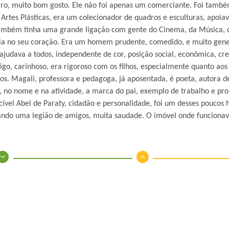
aro, muito bom gosto. Ele não foi apenas um comerciante. Foi tamb
Artes Plásticas, era um colecionador de quadros e esculturas, apoiav
. Também tinha uma grande ligação com gente do Cinema, da Música, 
bia no seu coração. Era um homem prudente, comedido, e muito gener
 ajudava a todos, independente de cor, posição social, econômica, cr
igo, carinhoso, era rigoroso com os filhos, especialmente quanto ao
os. Magali, professora e pedagoga, já aposentada, é poeta, autora de
, no nome e na atividade, a marca do pai, exemplo de trabalho e pro
ecível Abel de Paraty, cidadão e personalidade, foi um desses pouco
ixando uma legião de amigos, muita saudade. O imóvel onde funcionav